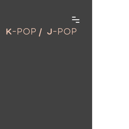
-POP
-
POP
K
/
J